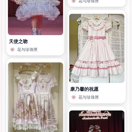
花与珍珠匣
天使之吻
花与珍珠匣
康乃馨的祝愿
花与珍珠匣