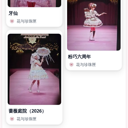
牙仙
花与珍珠匣
粉巧六周年
花与珍珠匣
蔷薇庭院（2026）
花与珍珠匣