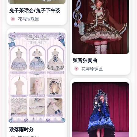
兔子茶话会/兔子下午茶
花与珍珠匣
弦音独奏曲
花与珍珠匣
致落雨时分