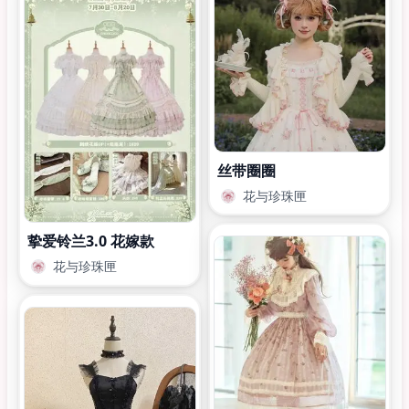
丝带圈圈
花与珍珠匣
挚爱铃兰3.0 花嫁款
花与珍珠匣