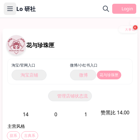
Lo 研社
Login
6
大事记
花与珍珠匣
淘宝/官网入口
微博/小红书入口
淘宝店铺
微博
花与珍珠匣
管理店铺状态流
赞黑比 14.00
14
0
1
主营风格
甜系
古典系