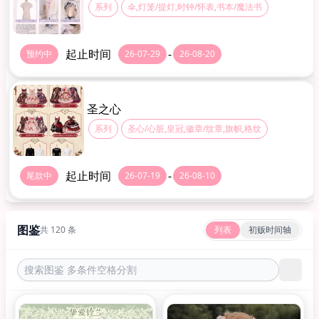
系列
伞,灯笼/提灯,时钟/怀表,书本/魔法书
起止时间
-
预约中
26-07-29
26-08-20
圣之心
系列
圣心/心脏,皇冠,徽章/纹章,旗帜,格纹
起止时间
-
尾款中
26-07-19
26-08-10
图鉴
共 120 条
列表
初贩时间轴