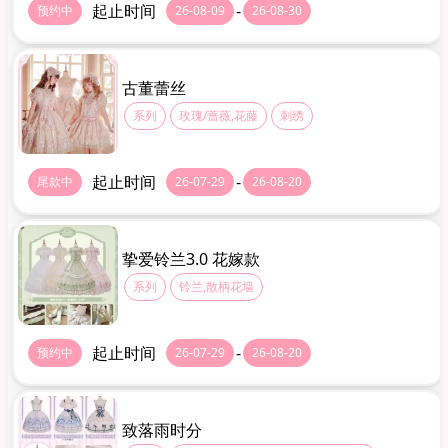
起止时间
-
预约中
26-08-09
26-08-30
古董蕾丝
系列
玫瑰/蔷薇,花藤
刺绣
起止时间
-
尾款中
26-07-29
26-08-20
挚爱铃兰3.0 花嫁款
系列
铃兰,散柄花墙
起止时间
-
预约中
26-07-29
26-08-20
致落雨时分