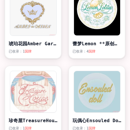
琥珀花园Amber Garden
蕾梦Lemon **原创设计
已收录：1
国牌
已收录：4
国牌
珍奇屋TreasureHouse
玩偶心Ensouled Doll
已收录：1
国牌
已收录：1
国牌