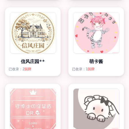
信风庄园**
萌卡酱
已收录：2
国牌
已收录：1
国牌