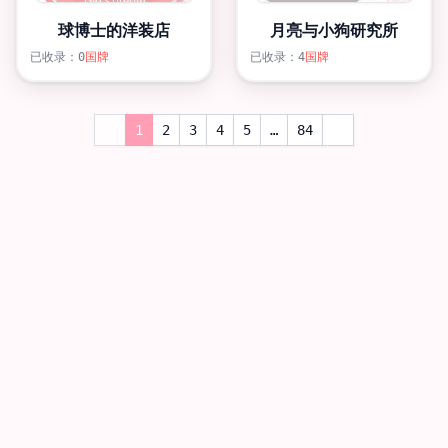
球博士的洋装店
月亮与小狗研究所
已收录：0
国牌
已收录：4
国牌
1
2
3
4
5
…
84