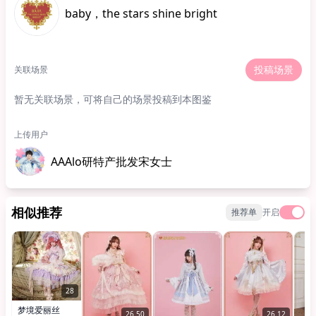
baby，the stars shine bright
投稿场景
关联场景
暂无关联场景，可将自己的场景投稿到本图鉴
上传用户
AAAlo研特产批发宋女士
相似推荐
推荐单
开启
28
梦境爱丽丝
26.50
26.12