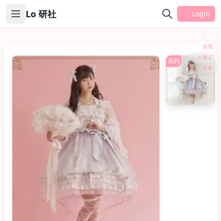
Lo 研社
Login
返图
大事记
JSK
系列
搭配