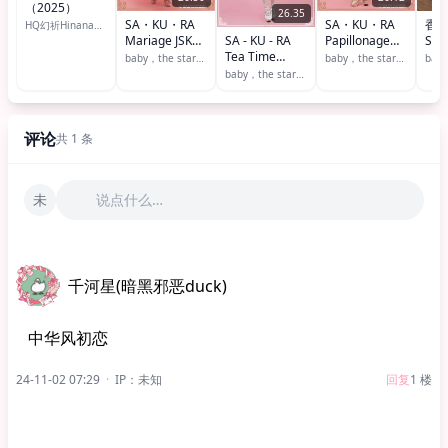
（2025）
26.35
SA・KU・RA
SA・KU・RA
香
HQ幻祈HinanaQueena
SA - KU - RA
Mariage JSK
Papillonage
Sha
Tea Time
Set（2021）
JSK
Prin
baby，the stars shine bright
baby，the stars shine bright
Babydoll
baby，the stars shine bright
JSK（2018）
评论
共 1 条
未
说点什么…
千河星(暗黑邪恶duck)
中华风初恋
24-11-02 07:29
·
IP：未知
回复
1 楼