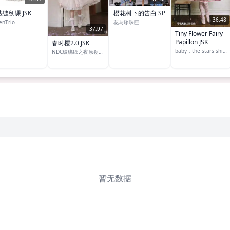
缝纫课 JSK
樱花树下的告白 SP
36.48
enTrio
花与珍珠匣
37.97
Tiny Flower Fairy
Papillon JSK
春时樱2.0 JSK
baby，the stars shine bright
NDC玻璃纸之夜原创设计
暂无数据