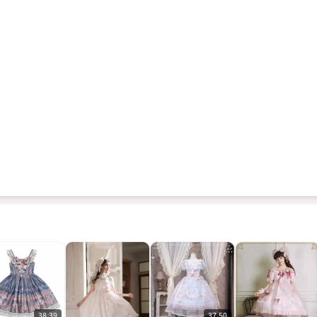
38.39
37.50