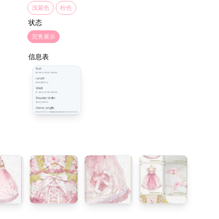
浅紫色
粉色
状态
完售展示
信息表