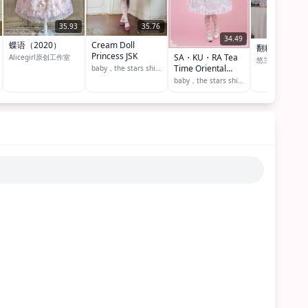
35.93
35.76
34.49
蝶语（2020）
Cream Doll
翻糖嘉年华 
Princess JSK
SA・KU・RA Tea
Alicegirl原创工作室
悠兰达复古洋装
Time Oriental
baby，the stars shine bright
JSK（2018）
baby，the stars shine bright