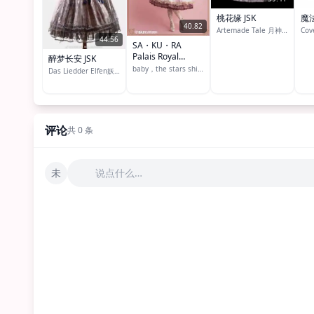
桃花缘 JSK
魔法
40.82
Artemade Tale 月神物语洋装
Cov
44.56
SA・KU・RA
Palais Royal
醉梦长安 JSK
JSK（2019）
baby，the stars shine bright
Das Liedder Elfen妖精之歌 （DE妖精之歌）
评论
共 0 条
未
说点什么…