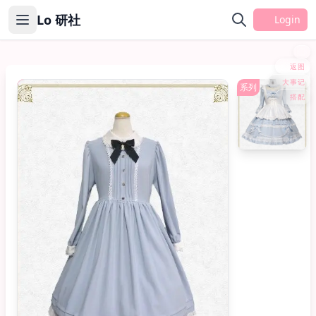
Lo 研社
Login
返图
大事记
OP
系列
搭配