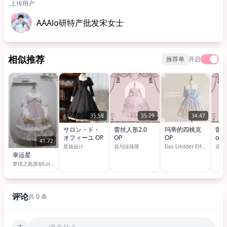
上传用户
AAAlo研特产批发宋女士
相似推荐
推荐单
开启
35.58
35.29
34.47
サロン・ド・
蕾丝人形2.0
玛蒂的四桃克
蕾丝
オフィーユ OP
OP
OP
op
41.72
星箱设计
花与珍珠匣
Das Liedder Elfen妖精之歌 （DE妖精之歌）
花与
幸运星
梦境之匙原创Lolita洋服设计
评论
共 0 条