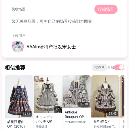
投稿场景
关联场景
暂无关联场景，可将自己的场景投稿到本图鉴
上传用户
AAAlo研特产批发宋女士
相似推荐
推荐单
开启
33.79
42
Antique
31.45
43.36
キャンディ・
Bouquet OP
パッチ OP
贵宾
莫扎特 OP
胡桃狂想曲
metamorphose
OP（2016）
星箱设计
衣知剧院Lees Theater/衣知剧院STUDIO