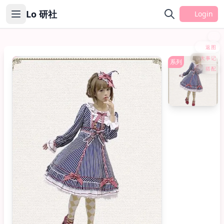
Lo 研社
Login
返图
大事记
OP
系列
搭配