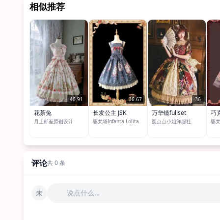
相似推荐
40.91
36.67
36
花茶兔
长发公主 JSK
万华镜fullset
巧
月上邮差原创设计
婴梵塔Infanta Lolita
圆点点小姐洋服社
婴梵塔
评论
共 0 条
未
说点什么…