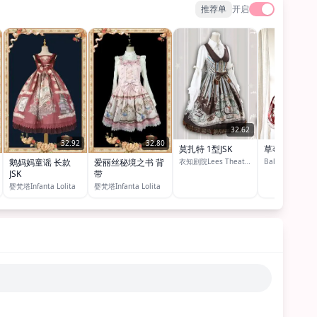
推荐单
开启
32.62
32.92
32.80
莫扎特 1型JSK
草莓庄园 jsk
衣知剧院Lees Theater/衣知剧院STUDIO
Balladeer原创
鹅妈妈童谣 长款
爱丽丝秘境之书 背
JSK
带
婴梵塔Infanta Lolita
婴梵塔Infanta Lolita