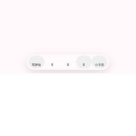
写评论
0
0
0
分享图
闽ICP备19007279号-1
赞助:爱发电@千河星
微博:@千河星
小红书:@千河星
Lo研社(狂点我!!