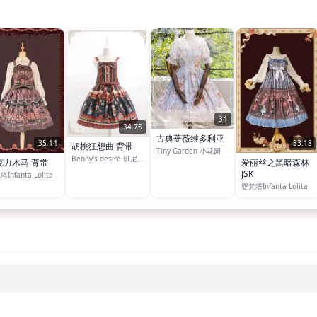
34
34.75
古典蔷薇维多利亚
35.14
33.18
胡桃狂想曲 背带
Tiny Garden 小花园
Benny's desire 班尼的私心
克力木马 背带
爱丽丝之黑暗森林
JSK
Infanta Lolita
婴梵塔Infanta Lolita