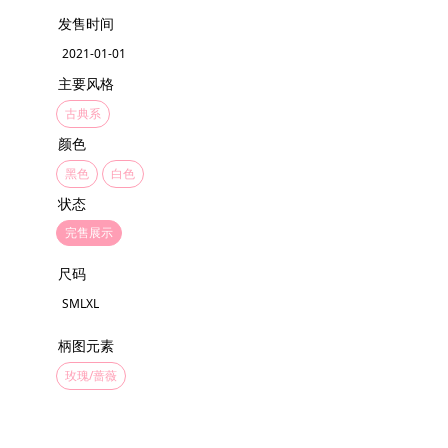
发售时间
2021-01-01
主要风格
古典系
颜色
黑色
白色
状态
完售展示
尺码
SMLXL
柄图元素
玫瑰/蔷薇