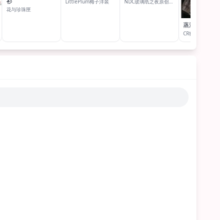
衫
LittlePlum梅子洋装
NDC玻璃纸之夜原创设计
花与珍珠匣
蒸汽姬 内衬
CR猫咪罗曼史原