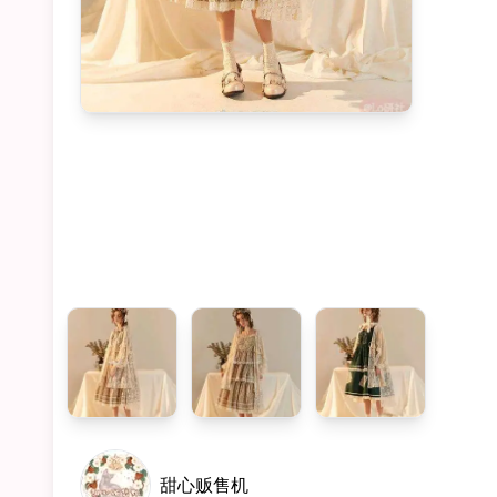
甜心贩售机