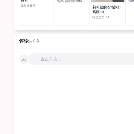
衬衫
NyaNya原创Lolita洋装
Wit
花与珍珠匣
莉莉丝的农场旅行
高腰jsk
暗星之岛DSI
评论
共 0 条
未
说点什么…