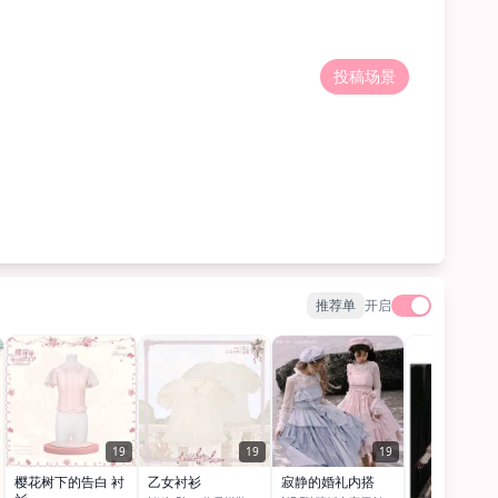
投稿场景
推荐单
开启
19
19
19
樱花树下的告白 衬
乙女衬衫
寂静的婚礼内搭