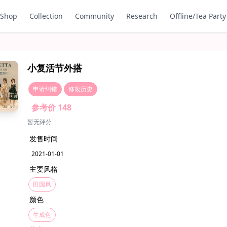
Shop
Collection
Community
Research
Offline/Tea Party
小复活节外搭
申请纠错
修改历史
参考价 148
暂无评分
发售时间
2021-01-01
主要风格
田园风
颜色
生成色