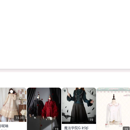
19.39
19
语呢喃
魔法学院G 衬衫
19
19