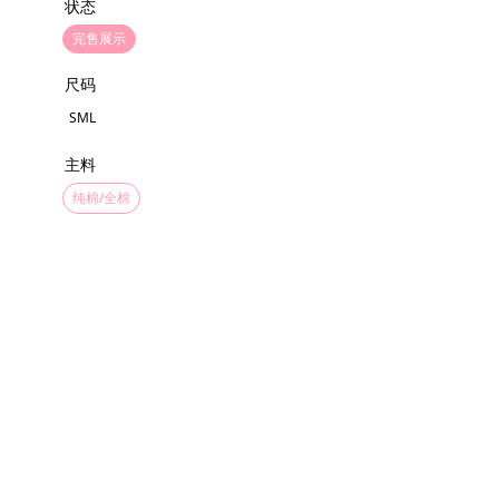
状态
完售展示
尺码
SML
主料
纯棉/全棉