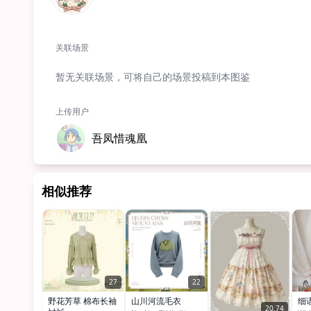
关联场景
暂无关联场景，可将自己的场景投稿到本图鉴
上传用户
吾凤惜魂凰
相似推荐
27
22
野花芳草 棉布长袖
山川河流毛衣
细
20.74