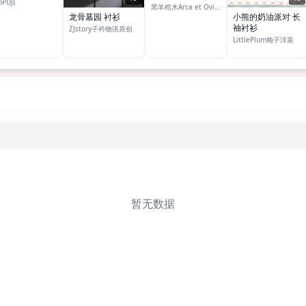
hPUJI
黑羊棺木Arca et Ovis服装制作
龙骨墓园 衬衫
小熊的奶油派对 长
袖衬衫
ZJstory子衿物语原创
LittlePlum梅子洋装
暂无数据