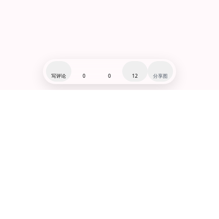
写评论
0
0
12
分享图
闽ICP备19007279号-1
赞助:爱发电@千河星
微博:@千河星
小红书:@千河星
Lo研社(狂点我!!!!!)
功能合集
·
全站入口导览