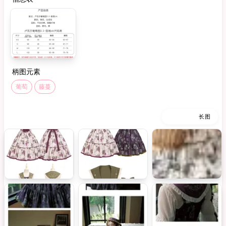
柄图元素
葡萄
藤蔓
缩略图
长图