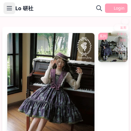
Lo 研社
Login
返图
大事记
JSK
系列
搭配