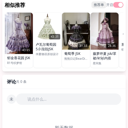
相似推荐
推荐单
开启
43.31
卢瓦尔葡萄园
浆果
31.33
28.36
5.0 段段JSK
暗星
43.65
葡萄季 JSK
藤萝绊夏 jsk/罩
仲夏物语原创设计
郁金香花园 JSK
裙/衬衫内搭
熊熊日记BearDiary
R1号织梦馆
星间集
评论
共 0 条
未
说点什么…
暂无数据