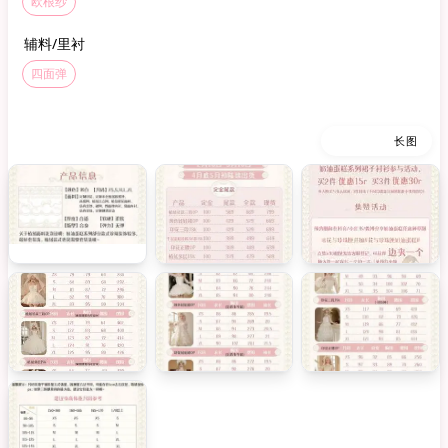
欧根纱
辅料/里衬
四面弹
缩略图
长图