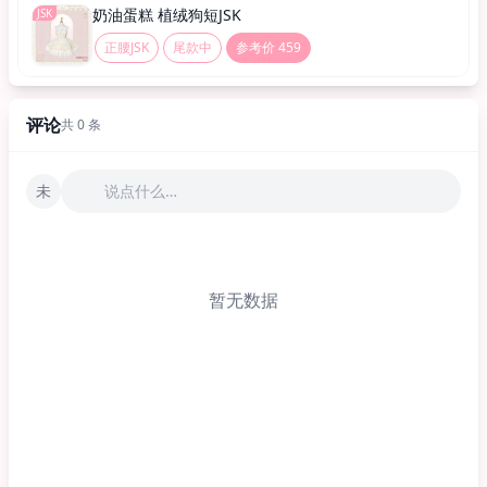
奶油蛋糕 植绒狗短JSK
JSK
正腰JSK
尾款中
参考价 459
评论
共 0 条
未
说点什么…
暂无数据