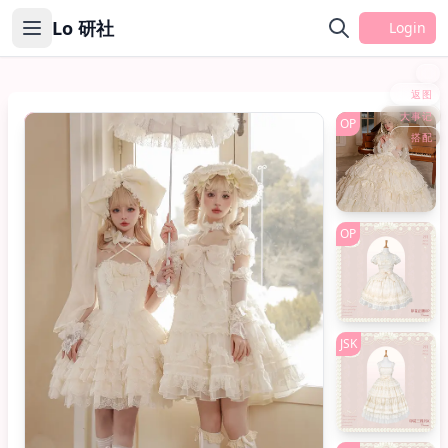
Lo 研社
Login
返图
大事记
系列
OP
搭配
OP
JSK