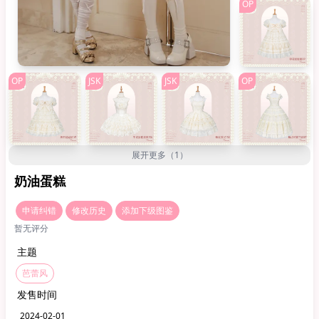
OP
OP
JSK
JSK
OP
展开更多（1）
奶油蛋糕
申请纠错
修改历史
添加下级图鉴
暂无评分
主题
芭蕾风
发售时间
2024-02-01