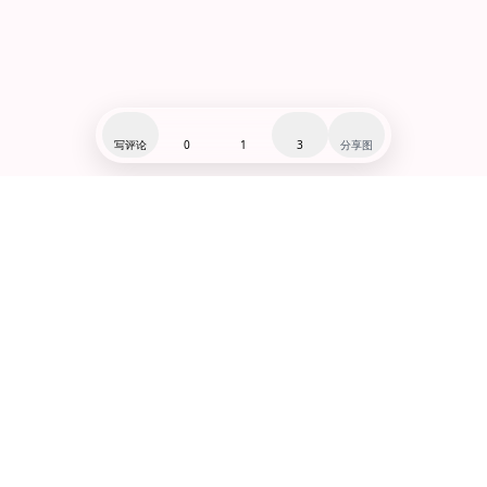
写评论
0
1
3
分享图
闽ICP备19007279号-1
赞助:爱发电@千河星
微博:@千河星
小红书:@千河星
Lo研社(狂点我!!!!!)
功能合集
·
全站入口导览
© 2019-2025 Lo研社. All rights reserved.