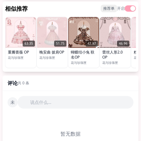
相似推荐
推荐单
开启
63.35
51.75
47.97
46.96
重瓣蔷薇 OP
晚安曲 披肩OP
蝴蝶结小兔 联
蕾丝人形2.0
粉雾
名OP
OP
花与珍珠匣
花与珍珠匣
花与
花与珍珠匣
花与珍珠匣
评论
共 0 条
未
说点什么…
暂无数据