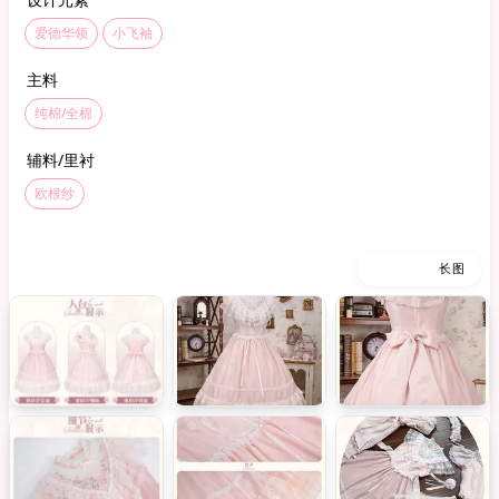
爱德华领
小飞袖
主料
纯棉/全棉
辅料/里衬
欧根纱
缩略图
长图