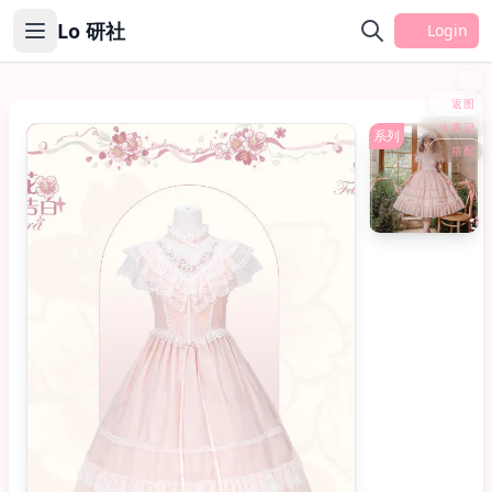
Lo 研社
Login
返图
大事记
OP
系列
搭配