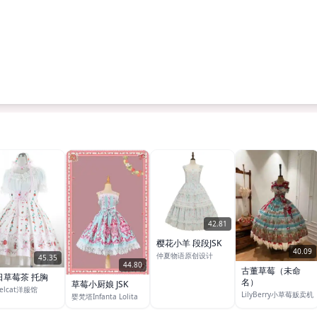
42.81
樱花小羊 段段JSK
40.09
仲夏物语原创设计
45.35
44.80
古董草莓（未命
日草莓茶 托胸
名）
草莓小厨娘 JSK
gelcat洋服馆
LilyBerry小草莓贩卖机
婴梵塔Infanta Lolita