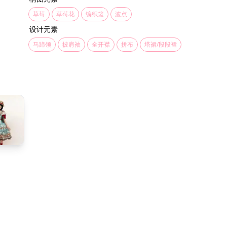
草莓
草莓花
编织篮
波点
设计元素
马蹄领
披肩袖
全开襟
拼布
塔裙/段段裙