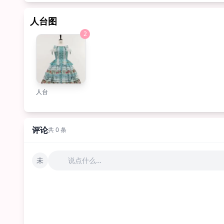
人台图
2
人台
评论
共 0 条
未
说点什么…