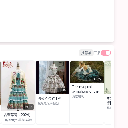
推荐单
开启
36.75
The magical
36.88
symphony of the
sleeping woods沉
沉默编织
莓铃呀莓铃 JSK
挚爱铃兰3.0 
睡森林系列
襟JSK
魔法电报原创设计
39.37
花与珍珠匣
古董草莓（2024）
LilyBerry小草莓贩卖机