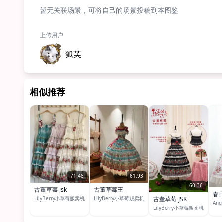
暂无关联场景，可将自己的场景投稿到本图鉴
上传用户
狐芙
相似推荐
71.48
61.93
60.36
古董草莓 jsk
古董草莓王
春
LilyBerry小草莓贩卖机
LilyBerry小草莓贩卖机
古董草莓 JSK
An
LilyBerry小草莓贩卖机