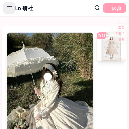
Lo 研社
Login
返图
大事记
OP
系列
搭配