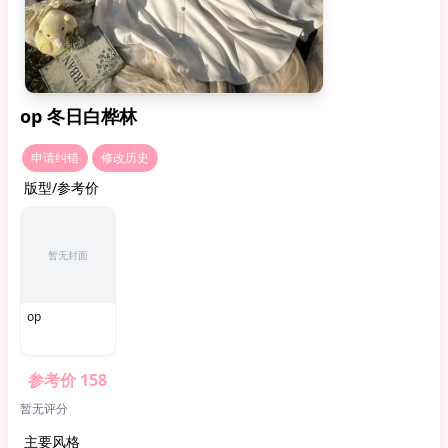
op 冬日白桦林
申请纠错
修改历史
版型/参考价
暂无封面
op
参考价 158
暂无评分
主要风格