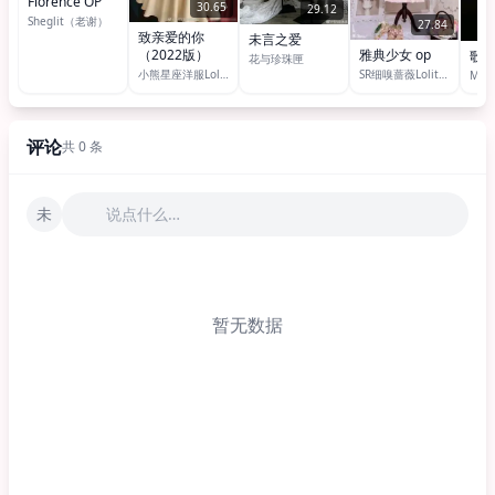
Florence OP
30.65
29.12
Sheglit（老谢）
27.84
致亲爱的你
未言之爱
雅典少女 op
（2022版）
歌剧
花与珍珠匣
SR细嗅蔷薇Lolita原创设计
小熊星座洋服Lolita 原创设计
Med
评论
共 0 条
未
说点什么…
暂无数据