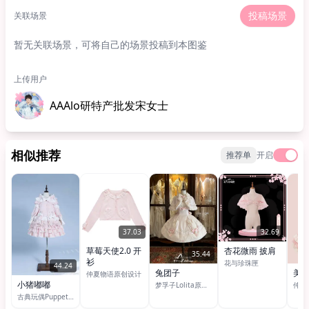
投稿场景
关联场景
暂无关联场景，可将自己的场景投稿到本图鉴
上传用户
AAAlo研特产批发宋女士
相似推荐
推荐单
开启
37.03
32.69
草莓天使2.0 开
杏花微雨 披肩
35.44
衫
花与珍珠匣
44.24
兔团子
美乐
仲夏物语原创设计
小猪嘟嘟
梦孚子Lolita原创设计
仲夏
古典玩偶Puppets and Doll官方店