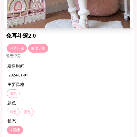
兔耳斗篷2.0
申请纠错
修改历史
暂无评分
发售时间
2024-01-01
主要风格
甜系
颜色
粉色
蓝色
状态
未确定