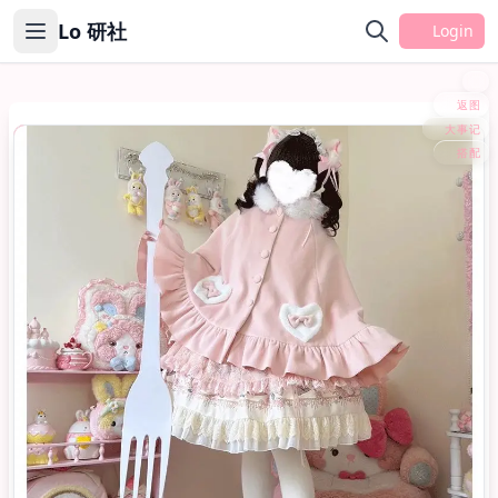
Lo 研社
Login
返图
大事记
外套/斗篷
搭配