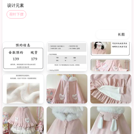
设计元素
荷叶下摆
缩略图
长图