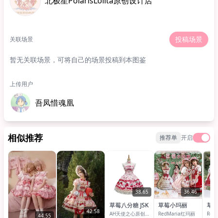
北极星PolarisLolita原创设计店
投稿场景
关联场景
暂无关联场景，可将自己的场景投稿到本图鉴
上传用户
吾凤惜魂凰
相似推荐
推荐单
开启
38.65
36.46
草莓八分糖 JSK
草莓小玛丽
草莓
42.58
AH天使之心原创Lolita
RedMaria红玛丽
Red
44.55