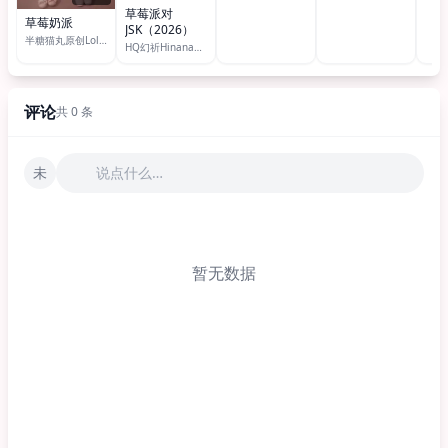
草莓派对
草莓奶派
JSK（2026）
半糖猫丸原创Lolita
HQ幻祈HinanaQueena
评论
共 0 条
未
说点什么…
暂无数据