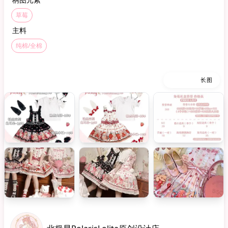
草莓
主料
纯棉/全棉
缩略图
长图