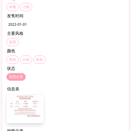
草莓
小熊
发售时间
2022-01-01
主要风格
甜系
颜色
黑色
白色
粉色
状态
现货在售
信息表
柄图元素