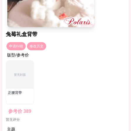
兔莓礼盒背带
申请纠错
修改历史
版型/参考价
暂无封面
正腰背带
参考价 389
暂无评分
主题