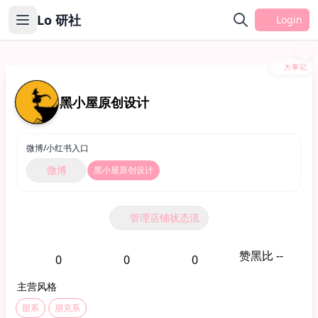
Lo 研社
Login
大事记
黑小屋原创设计
微博/小红书入口
微博
黑小屋原创设计
管理店铺状态流
赞黑比 --
0
0
0
主营风格
甜系
朋克系