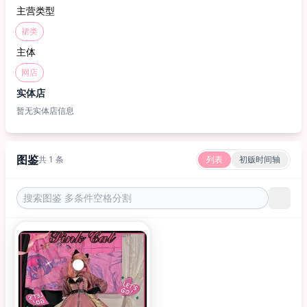
主营类型
裙类
主体
网店
实体店
暂无实体店信息
图鉴
共 1 条
列表
初贩时间轴