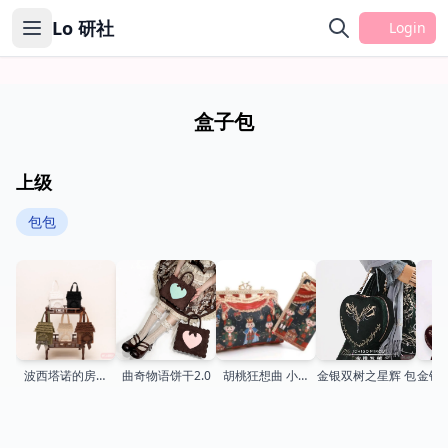
Lo 研社
Login
盒子包
上级
包包
波西塔诺的房子
曲奇物语饼干2.0
胡桃狂想曲 小物
金银双树之星辉 包
金银
2.0 小包
（2016）