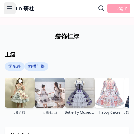
Lo 研社
Login
装饰挂脖
上级
零配件
前襟门襟
瑞华殿
云墨仙山
Butterfly Museum
Happy Cakes
玫瑰骑
开襟JSK
dress（再贩）