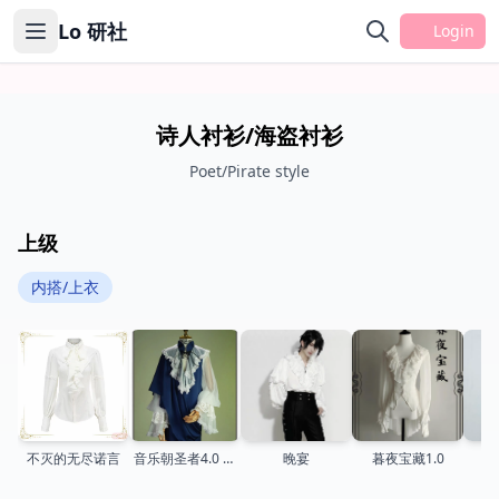
Lo 研社
Login
诗人衬衫/海盗衬衫
Poet/Pirate style
上级
内搭/上衣
不灭的无尽诺言
音乐朝圣者4.0 衬
晚宴
暮夜宝藏1.0
衫