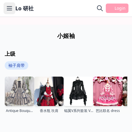
Lo 研社
Login
小姬袖
上级
袖子肩带
Antique Bouquet
香水瓶 坎肩
蝠翼V系列套装 V4
芭比联名 dress
愚
OP
衬衫