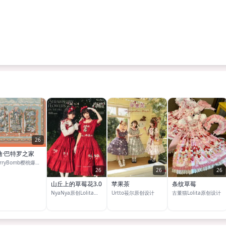
26
迪·巴特罗之家
CherryBomb樱桃爆弹Lolita
26
26
26
山丘上的草莓花3.0
苹果茶
条纹草莓
NyaNya原创Lolita洋装
Urtto莜尔原创设计
古董猫Lolita原创设计