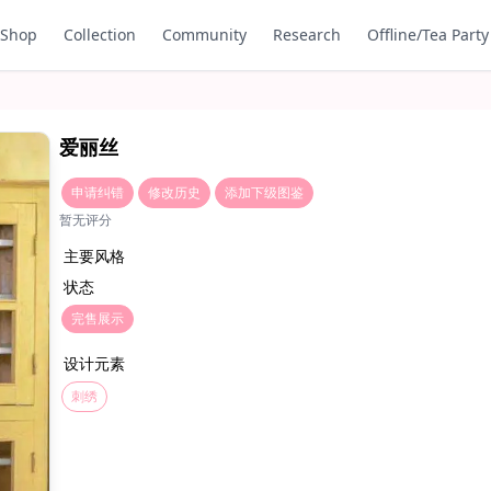
Shop
Collection
Community
Research
Offline/Tea Party
爱丽丝
申请纠错
修改历史
添加下级图鉴
暂无评分
主要风格
状态
完售展示
设计元素
刺绣