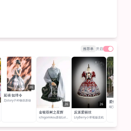
推荐单
开启
26
延禧·如璋令
ZJstory子衿物语原创
爱丽丝梦境
26
26
喵艾卿CatHighn
金银双树之星辉
反派爱丽丝
ichigomikou原创Lolita洋装设计（草叔家）
LilyBerry小草莓贩卖机