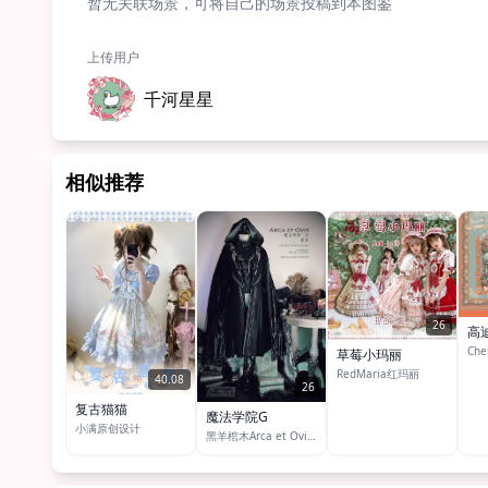
暂无关联场景，可将自己的场景投稿到本图鉴
上传用户
千河星星
相似推荐
26
高
草莓小玛丽
RedMaria红玛丽
40.08
26
复古猫猫
魔法学院G
小满原创设计
黑羊棺木Arca et Ovis服装制作