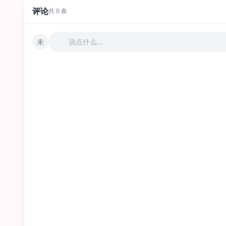
评论
共 0 条
未
说点什么…