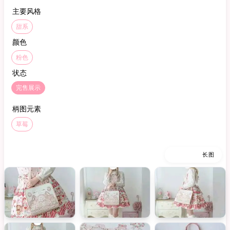
主要风格
甜系
颜色
粉色
状态
完售展示
柄图元素
草莓
缩略图
长图