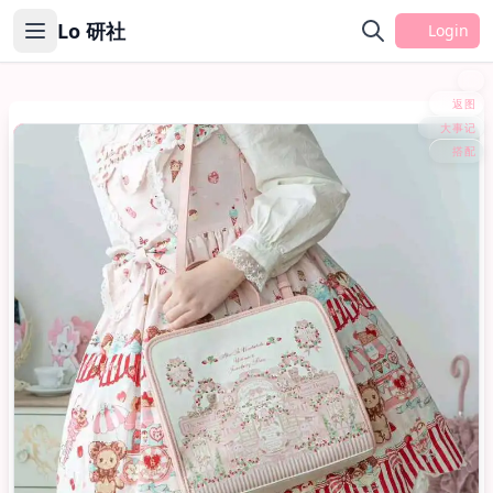
Lo 研社
Login
返图
大事记
包包
搭配