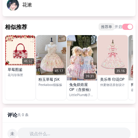
花漱
相似推荐
推荐单
开启
46.02
草莓图鉴
45.17
35.16
花与珍珠匣
39.31
粉玉草莓 JSK
美乐蒂 印花OP
兔兔烘焙屋
狗狗
Peekaboo猫躲躲
仲夏物语原创设计
OP（含接袖）
LittlePlum梅子洋装
评论
共 0 条
未
说点什么…