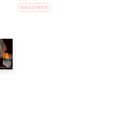
棉布花边/棉蕾丝