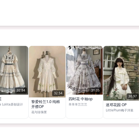
31.05
32.84
32.54
30.97
四时花 中袖op
芙
挚爱铃兰1.0 纯棉
羊羊羊兰兰兰
i Lolita原创设计
迷邓花园 OP
开襟OP
LittlePlum梅子洋装
花与珍珠匣