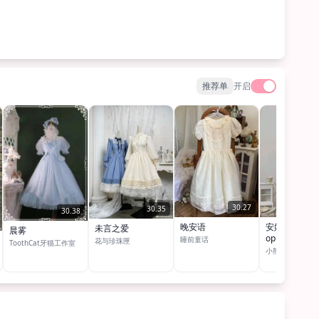
推荐单
开启
30.27
30.35
30.38
晚安语
安妮的
未言之爱
晨雾
op（op1.5）
睡前童话
花与珍珠匣
ToothCat牙猫工作室