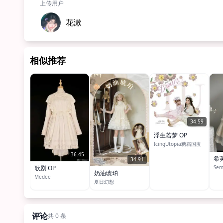
上传用户
花漱
相似推荐
34.59
浮生若梦 OP
IcingUtopia糖霜国度
36.45
希
34.91
Sem
歌剧 OP
奶油琥珀
Medee
夏日幻想
评论
共 0 条