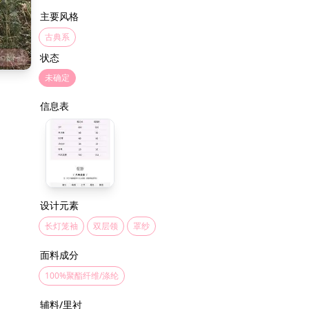
主要风格
古典系
状态
未确定
信息表
设计元素
长灯笼袖
双层领
罩纱
面料成分
100%聚酯纤维/涤纶
辅料/里衬