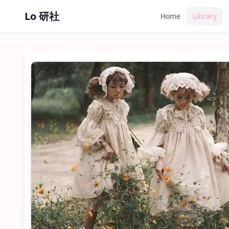
Lo 研社
Home
Library
OP