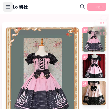
Lo 研社
Login
返图
大事记
系列
OP
搭配
OP
OP