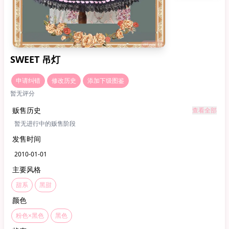
SWEET 吊灯
申请纠错
修改历史
添加下级图鉴
暂无评分
贩售历史
查看全部
暂无进行中的贩售阶段
发售时间
2010-01-01
主要风格
甜系
黑甜
颜色
粉色×黑色
黑色