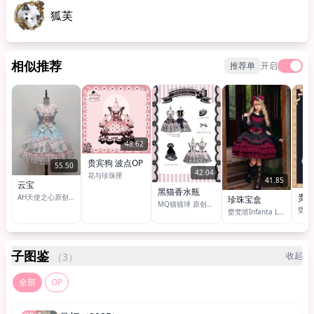
狐芙
相似推荐
推荐单
开启
48.62
贵宾狗 波点OP
55.50
42.04
花与珍珠匣
41.85
云宝
黑猫香水瓶
贵
AH天使之心原创Lolita
珍珠宝盒
MQ猫猫球 原创设计
婴梵塔Infanta Lolita
子图鉴
收起
（3）
全部
OP