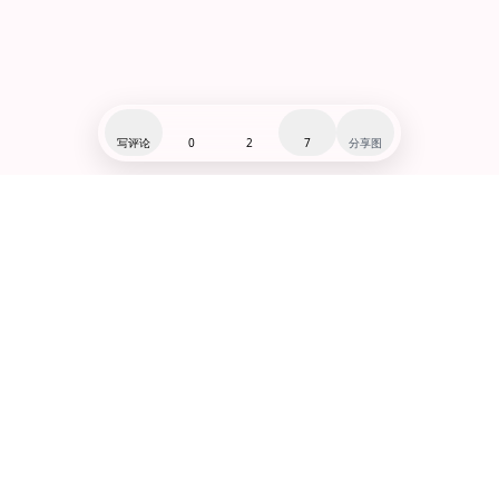
写评论
0
2
7
分享图
闽ICP备19007279号-1
赞助:爱发电@千河星
微博:@千河星
小红书:@千河星
Lo研社(狂点我!!!!!)
功能合集
·
全站入口导览
© 2019-2025 Lo研社. All rights reserved.