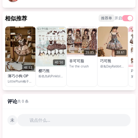
相似推荐
推荐单
开启
39.85
38.61
非可可脂
巧可熊
40.50
Tie the crush
昼兔DayRabbit（好梦咩咩Lolita原创设计）
46.63
樱巧熊
巧
薄巧小狗 OP
粉色岛屿Pinklsland
LittlePlum梅子洋装
评论
共 0 条
未
说点什么…