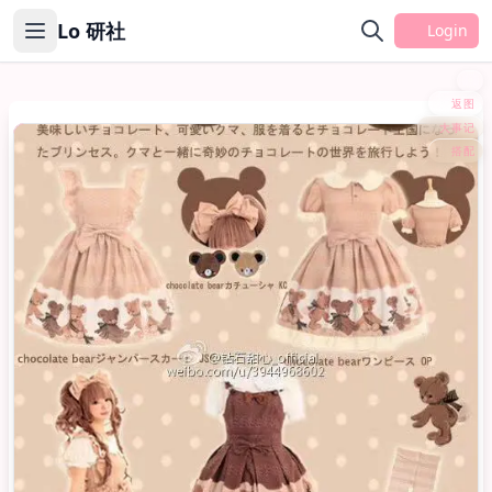
Lo 研社
Login
返图
大事记
系列
搭配