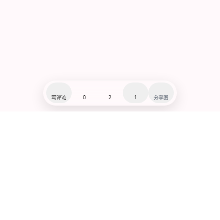
写评论
0
2
1
分享图
闽ICP备19007279号-1
赞助:爱发电@千河星
微博:@千河星
小红书:@千河星
Lo研社(狂点我!!!!!)