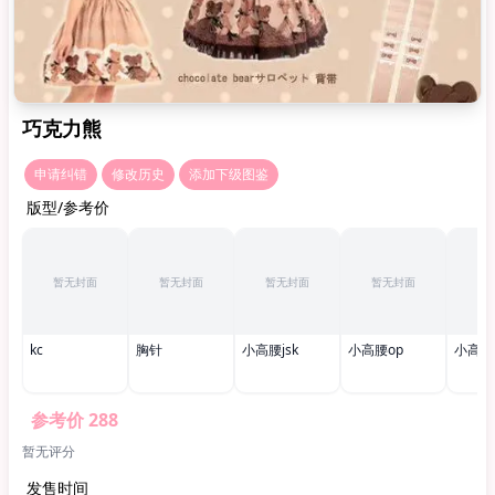
巧克力熊
申请纠错
修改历史
添加下级图鉴
版型/参考价
暂无封面
暂无封面
暂无封面
暂无封面
暂
kc
胸针
小高腰jsk
小高腰op
小高腰
参考价 288
暂无评分
发售时间