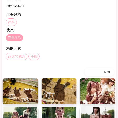
2015-01-01
主要风格
甜系
状态
完售展示
柄图元素
甜点/巧克力
小熊
缩略图
长图